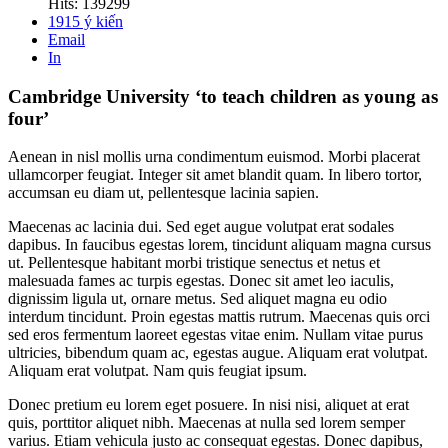
Hits: 139299
1915
ý kiến
Email
In
Cambridge University ‘to teach children as young as
four’
Aenean in nisl mollis urna condimentum euismod. Morbi placerat
ullamcorper feugiat. Integer sit amet blandit quam. In libero tortor,
accumsan eu diam ut, pellentesque lacinia sapien.
Maecenas ac lacinia dui. Sed eget augue volutpat erat sodales
dapibus. In faucibus egestas lorem, tincidunt aliquam magna cursus
ut. Pellentesque habitant morbi tristique senectus et netus et
malesuada fames ac turpis egestas. Donec sit amet leo iaculis,
dignissim ligula ut, ornare metus. Sed aliquet magna eu odio
interdum tincidunt. Proin egestas mattis rutrum. Maecenas quis orci
sed eros fermentum laoreet egestas vitae enim. Nullam vitae purus
ultricies, bibendum quam ac, egestas augue. Aliquam erat volutpat.
Aliquam erat volutpat. Nam quis feugiat ipsum.
Donec pretium eu lorem eget posuere. In nisi nisi, aliquet at erat
quis, porttitor aliquet nibh. Maecenas at nulla sed lorem semper
varius. Etiam vehicula justo ac consequat egestas. Donec dapibus,