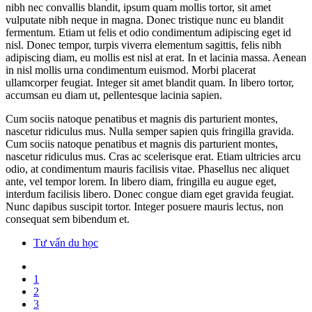
nibh nec convallis blandit, ipsum quam mollis tortor, sit amet
vulputate nibh neque in magna. Donec tristique nunc eu blandit
fermentum. Etiam ut felis et odio condimentum adipiscing eget id
nisl. Donec tempor, turpis viverra elementum sagittis, felis nibh
adipiscing diam, eu mollis est nisl at erat. In et lacinia massa. Aenean
in nisl mollis urna condimentum euismod. Morbi placerat
ullamcorper feugiat. Integer sit amet blandit quam. In libero tortor,
accumsan eu diam ut, pellentesque lacinia sapien.
Cum sociis natoque penatibus et magnis dis parturient montes,
nascetur ridiculus mus. Nulla semper sapien quis fringilla gravida.
Cum sociis natoque penatibus et magnis dis parturient montes,
nascetur ridiculus mus. Cras ac scelerisque erat. Etiam ultricies arcu
odio, at condimentum mauris facilisis vitae. Phasellus nec aliquet
ante, vel tempor lorem. In libero diam, fringilla eu augue eget,
interdum facilisis libero. Donec congue diam eget gravida feugiat.
Nunc dapibus suscipit tortor. Integer posuere mauris lectus, non
consequat sem bibendum et.
Tư vấn du học
1
2
3