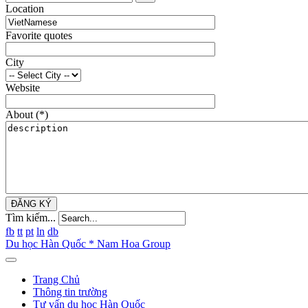
Location
Favorite quotes
City
Website
About
(*)
ĐĂNG KÝ
Tìm kiếm...
fb
tt
pt
ln
db
Du học Hàn Quốc * Nam Hoa Group
Trang Chủ
Thông tin trường
Tư vấn du học Hàn Quốc