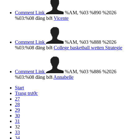
Comment Link
%AM, %03 %890 %2026
%03:%08
đăng bởi
Vicente
Comment Link
%AM, %03 %888 %2026
%03:%08
đăng bởi
College basketball wetten Strategie
Comment Link
%AM, %03 %886 %2026
%03:%08
đăng bởi
Annabelle
Start
Trang trước
27
28
29
30
31
32
33
34