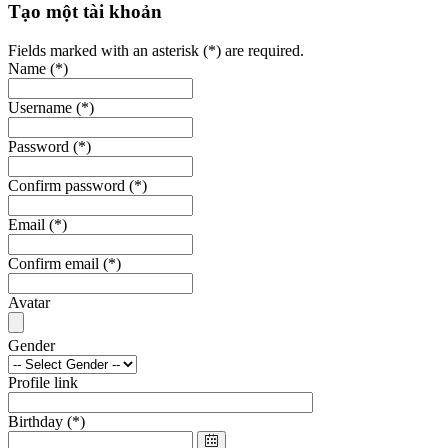
Tạo một tài khoản
Fields marked with an asterisk (*) are required.
Name
(*)
Username
(*)
Password
(*)
Confirm password
(*)
Email
(*)
Confirm email
(*)
Avatar
Gender
Profile link
Birthday
(*)