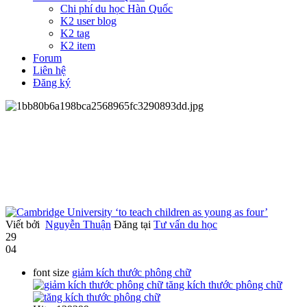
Chi phí du học Hàn Quốc
K2 user blog
K2 tag
K2 item
Forum
Liên hệ
Đăng ký
Viết bởi
Nguyễn Thuận
Đăng tại
Tư vấn du học
29
04
font size
giảm kích thước phông chữ
tăng kích thước phông chữ