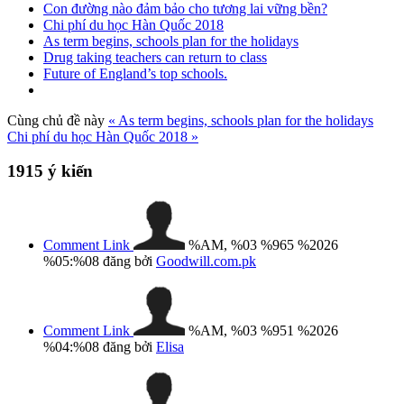
Con đường nào đảm bảo cho tương lai vững bền?
Chi phí du học Hàn Quốc 2018
As term begins, schools plan for the holidays
Drug taking teachers can return to class
Future of England’s top schools.
Cùng chủ đề này
« As term begins, schools plan for the holidays
Chi phí du học Hàn Quốc 2018 »
1915
ý kiến
Comment Link
%AM, %03 %965 %2026
%05:%08
đăng bởi
Goodwill.com.pk
Comment Link
%AM, %03 %951 %2026
%04:%08
đăng bởi
Elisa