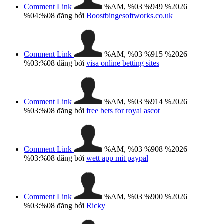
Comment Link
%AM, %03 %949 %2026
%04:%08
đăng bởi
Boostbingesoftworks.co.uk
Comment Link
%AM, %03 %915 %2026
%03:%08
đăng bởi
visa online betting sites
Comment Link
%AM, %03 %914 %2026
%03:%08
đăng bởi
free bets for royal ascot​
Comment Link
%AM, %03 %908 %2026
%03:%08
đăng bởi
wett app mit paypal
Comment Link
%AM, %03 %900 %2026
%03:%08
đăng bởi
Ricky