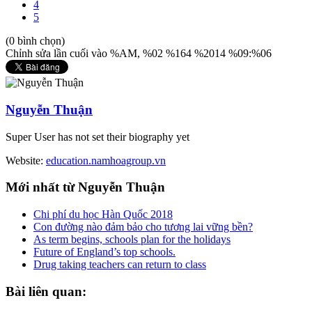
4
5
(0 bình chọn)
Chỉnh sửa lần cuối vào %AM, %02 %164 %2014 %09:%06
Nguyễn Thuận
Super User has not set their biography yet
Website:
education.namhoagroup.vn
Mới
nhất từ Nguyễn Thuận
Chi phí du học Hàn Quốc 2018
Con đường nào đảm bảo cho tương lai vững bền?
As term begins, schools plan for the holidays
Future of England’s top schools.
Drug taking teachers can return to class
Bài
liên quan: