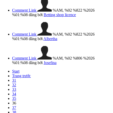
Comment Link
%AM, %02 %822 %2026
%01:%08
đăng bởi
Betting shop licence
Comment Link
%AM, %02 %822 %2026
%01:%08
đăng bởi
Albertha
Comment Link
%AM, %02 %806 %2026
%01:%08
đăng bởi
Josefina
Start
Trang trước
31
32
33
34
35
36
37
38