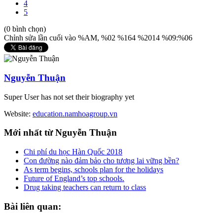
4
5
(0 bình chọn)
Chỉnh sửa lần cuối vào %AM, %02 %164 %2014 %09:%06
Nguyễn Thuận
Super User has not set their biography yet
Website:
education.namhoagroup.vn
Mới
nhất từ Nguyễn Thuận
Chi phí du học Hàn Quốc 2018
Con đường nào đảm bảo cho tương lai vững bền?
As term begins, schools plan for the holidays
Future of England’s top schools.
Drug taking teachers can return to class
Bài
liên quan: