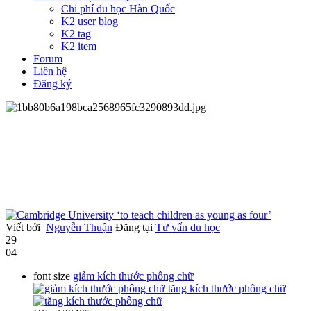
Chi phí du học Hàn Quốc
K2 user blog
K2 tag
K2 item
Forum
Liên hệ
Đăng ký
Viết bởi
Nguyễn Thuận
Đăng tại
Tư vấn du học
29
04
font size
giảm kích thước phông chữ
tăng kích thước phông chữ