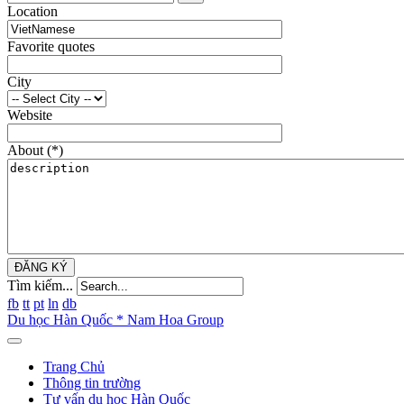
Location
Favorite quotes
City
Website
About
(*)
ĐĂNG KÝ
Tìm kiếm...
fb
tt
pt
ln
db
Du học Hàn Quốc * Nam Hoa Group
Trang Chủ
Thông tin trường
Tư vấn du học Hàn Quốc