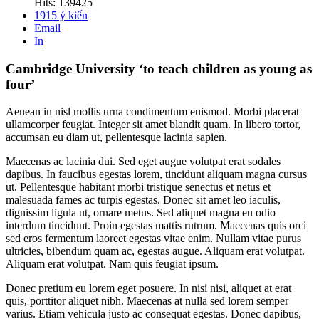
Hits: 139425
1915
ý kiến
Email
In
Cambridge University ‘to teach children as young as
four’
Aenean in nisl mollis urna condimentum euismod. Morbi placerat
ullamcorper feugiat. Integer sit amet blandit quam. In libero tortor,
accumsan eu diam ut, pellentesque lacinia sapien.
Maecenas ac lacinia dui. Sed eget augue volutpat erat sodales
dapibus. In faucibus egestas lorem, tincidunt aliquam magna cursus
ut. Pellentesque habitant morbi tristique senectus et netus et
malesuada fames ac turpis egestas. Donec sit amet leo iaculis,
dignissim ligula ut, ornare metus. Sed aliquet magna eu odio
interdum tincidunt. Proin egestas mattis rutrum. Maecenas quis orci
sed eros fermentum laoreet egestas vitae enim. Nullam vitae purus
ultricies, bibendum quam ac, egestas augue. Aliquam erat volutpat.
Aliquam erat volutpat. Nam quis feugiat ipsum.
Donec pretium eu lorem eget posuere. In nisi nisi, aliquet at erat
quis, porttitor aliquet nibh. Maecenas at nulla sed lorem semper
varius. Etiam vehicula justo ac consequat egestas. Donec dapibus,