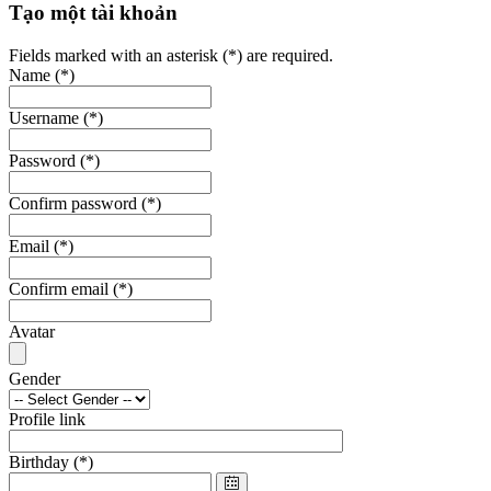
Tạo một tài khoản
Fields marked with an asterisk (*) are required.
Name
(*)
Username
(*)
Password
(*)
Confirm password
(*)
Email
(*)
Confirm email
(*)
Avatar
Gender
Profile link
Birthday
(*)