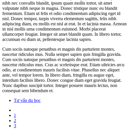
nibh nec convallis blandit, ipsum quam mollis tortor, sit amet
vulputate nibh neque in magna. Donec tristique nunc eu blandit
fermentum. Etiam ut felis et odio condimentum adipiscing eget id
nisl. Donec tempor, turpis viverra elementum sagittis, felis nibh
adipiscing diam, eu mollis est nisl at erat. In et lacinia massa. Aenean
in nisl mollis urna condimentum euismod. Morbi placerat
ullamcorper feugiat. Integer sit amet blandit quam. In libero tortor,
accumsan eu diam ut, pellentesque lacinia sapien.
Cum sociis natoque penatibus et magnis dis parturient montes,
nascetur ridiculus mus. Nulla semper sapien quis fringilla gravida.
Cum sociis natoque penatibus et magnis dis parturient montes,
nascetur ridiculus mus. Cras ac scelerisque erat. Etiam ultricies arcu
odio, at condimentum mauris facilisis vitae. Phasellus nec aliquet
ante, vel tempor lorem. In libero diam, fringilla eu augue eget,
interdum facilisis libero. Donec congue diam eget gravida feugiat.
Nunc dapibus suscipit tortor. Integer posuere mauris lectus, non
consequat sem bibendum et.
Tư vấn du học
1
2
3