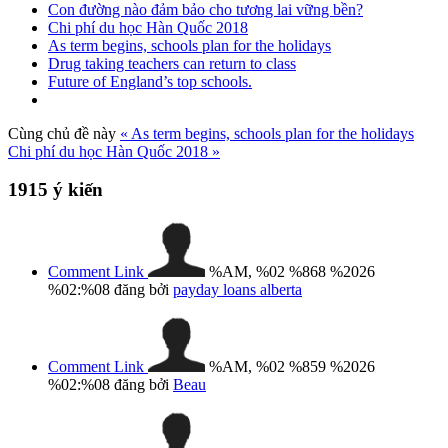
Con đường nào đảm bảo cho tương lai vững bền?
Chi phí du học Hàn Quốc 2018
As term begins, schools plan for the holidays
Drug taking teachers can return to class
Future of England’s top schools.
Cùng chủ đề này
« As term begins, schools plan for the holidays
Chi phí du học Hàn Quốc 2018 »
1915
ý kiến
Comment Link
%AM, %02 %868 %2026
%02:%08
đăng bởi
payday loans alberta
Comment Link
%AM, %02 %859 %2026
%02:%08
đăng bởi
Beau