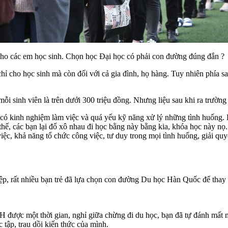
 cho các em học sinh.
Chọn học Đại học có phải con đường đúng đắn ?
hỉ cho học sinh mà còn đối với cả gia đình, họ hàng. Tuy nhiên phía s
 mỗi sinh viên là trên dưới 300 triệu đồng. Nhưng liệu sau khi ra trư
có kinh nghiệm làm việc và quá yếu kỹ năng xử lý những tình huống. K
hế, các bạn lại đổ xô nhau đi học bằng này bằng kia, khóa học này nọ.
 việc, khả năng tổ chức công việc, tư duy trong mọi tình huống, giải 
iệp, rất nhiều bạn trẻ đã lựa chọn con đường Du học Hàn Quốc để thay 
ĐH được một thời gian, nghỉ giữa chừng đi du học, bạn đã tự đánh mất
 tập, trau dồi kiến thức của mình.