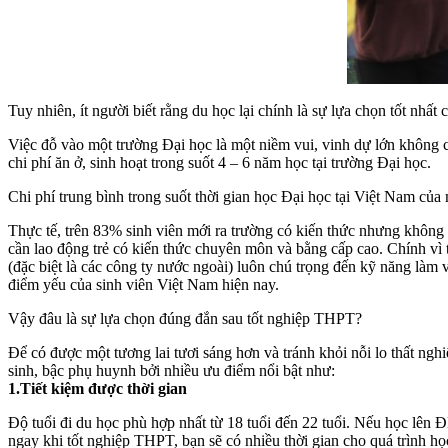
Tuy nhiên, ít người biết rằng du học lại chính là sự lựa chọn tốt nhất
Việc đỗ vào một trường Đại học là một niềm vui, vinh dự lớn không c
chi phí ăn ở, sinh hoạt trong suốt 4 – 6 năm học tại trường Đại học.
Chi phí trung bình trong suốt thời gian học Đại học tại Việt Nam của
Thực tế, trên 83% sinh viên mới ra trường có kiến thức nhưng không 
cần lao động trẻ có kiến thức chuyên môn và bằng cấp cao. Chính vì t
(đặc biệt là các công ty nước ngoài) luôn chú trọng đến kỹ năng làm
điểm yếu của sinh viên Việt Nam hiện nay.
Vậy đâu là sự lựa chọn đúng đắn sau tốt nghiệp THPT?
Để có được một tương lai tươi sáng hơn và tránh khỏi nỗi lo thất ngh
sinh, bậc phụ huynh bởi nhiều ưu điểm nổi bật như:
1.Tiết kiệm được thời gian
Độ tuổi đi du học phù hợp nhất từ 18 tuổi đến 22 tuổi. Nếu học lên 
ngay khi tốt nghiệp THPT, bạn sẽ có nhiều thời gian cho quá trình học