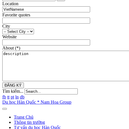
Location
Favorite quotes
City
Website
About
(*)
ĐĂNG KÝ
Tìm kiếm...
fb
tt
pt
ln
db
Du học Hàn Quốc * Nam Hoa Group
Trang Chủ
Thông tin trường
Tư vấn du học Hàn Quốc