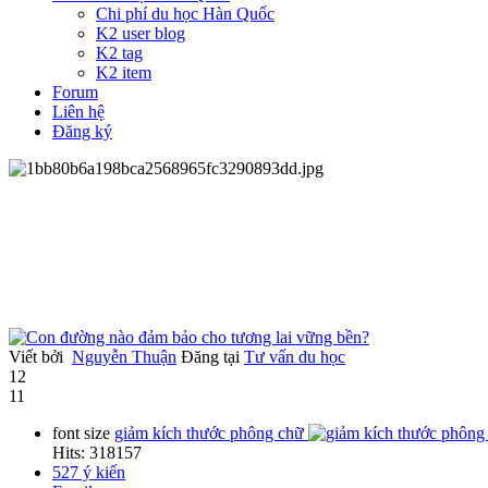
Chi phí du học Hàn Quốc
K2 user blog
K2 tag
K2 item
Forum
Liên hệ
Đăng ký
Viết bởi
Nguyễn Thuận
Đăng tại
Tư vấn du học
12
11
font size
giảm kích thước phông chữ
Hits: 318157
527
ý kiến