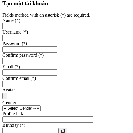
Tạo một tài khoản
Fields marked with an asterisk (*) are required.
Name
(*)
Username
(*)
Password
(*)
Confirm password
(*)
Email
(*)
Confirm email
(*)
Avatar
Gender
Profile link
Birthday
(*)