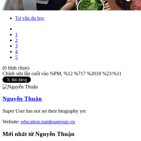
Tư vấn du học
1
2
3
4
5
(0 bình chọn)
Chỉnh sửa lần cuối vào %PM, %12 %717 %2018 %23:%11
Nguyễn Thuận
Super User has not set their biography yet
Website:
education.namhoagroup.vn
Mới
nhất từ Nguyễn Thuận