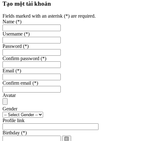
Tạo một tài khoản
Fields marked with an asterisk (*) are required.
Name
(*)
Username
(*)
Password
(*)
Confirm password
(*)
Email
(*)
Confirm email
(*)
Avatar
Gender
Profile link
Birthday
(*)