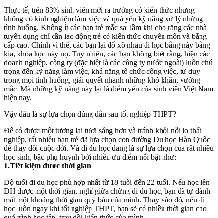
Thực tế, trên 83% sinh viên mới ra trường có kiến thức nhưng
không có kinh nghiệm làm việc và quá yếu kỹ năng xử lý những
tình huống. Không ít các bạn trẻ mắc sai lầm khi cho rằng các nhà
tuyển dụng chỉ cần lao động trẻ có kiến thức chuyên môn và bằng
cấp cao. Chính vì thế, các bạn lại đổ xô nhau đi học bằng này bằng
kia, khóa học này nọ. Tuy nhiên, các bạn không biết rằng, hiện các
doanh nghiệp, công ty (đặc biệt là các công ty nước ngoài) luôn chú
trọng đến kỹ năng làm việc, khả năng tổ chức công việc, tư duy
trong mọi tình huống, giải quyết nhanh những khó khăn, vướng
mắc. Mà những kỹ năng này lại là điểm yếu của sinh viên Việt Nam
hiện nay.
Vậy đâu là sự lựa chọn đúng đắn sau tốt nghiệp THPT?
Để có được một tương lai tươi sáng hơn và tránh khỏi nỗi lo thất
nghiệp, rất nhiều bạn trẻ đã lựa chọn con đường Du học Hàn Quốc
để thay đổi cuộc đời. Và đi du học đang là sự lựa chọn của rất nhiều
học sinh, bậc phụ huynh bởi nhiều ưu điểm nổi bật như:
1.Tiết kiệm được thời gian
Độ tuổi đi du học phù hợp nhất từ 18 tuổi đến 22 tuổi. Nếu học lên
ĐH được một thời gian, nghỉ giữa chừng đi du học, bạn đã tự đánh
mất một khoảng thời gian quý báu của mình. Thay vào đó, nếu đi
học luôn ngay khi tốt nghiệp THPT, bạn sẽ có nhiều thời gian cho
quá trình học tập, trau dồi kiến thức của mình.