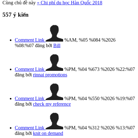
Cùng chủ đề này
« Chi phí du học Hàn Quốc 2018
557
ý kiến
Comment Link
%AM, %05 %084 %2026
%08:%07
đăng bởi
Bill
Comment Link
%PM, %04 %673 %2026 %22:%07
đăng bởi
rinnai promotions
Comment Link
%PM, %04 %550 %2026 %19:%07
đăng bởi
check my reference
Comment Link
%PM, %04 %312 %2026 %13:%07
đăng bởi
knit on demand