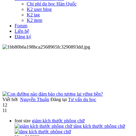
Chi phí du học Hàn Quốc
K2 user blog
K2 tag
K2 item
Forum
Liên hệ
Đăng ký
Viết bởi
Nguyễn Thuận
Đăng tại
Tư vấn du học
12
11
font size
giảm kích thước phông chữ
tăng kích thước phông chữ