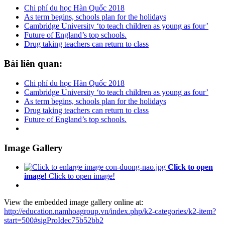
Chi phí du học Hàn Quốc 2018
As term begins, schools plan for the holidays
Cambridge University ‘to teach children as young as four’
Future of England’s top schools.
Drug taking teachers can return to class
Bài
liên quan:
Chi phí du học Hàn Quốc 2018
Cambridge University ‘to teach children as young as four’
As term begins, schools plan for the holidays
Drug taking teachers can return to class
Future of England’s top schools.
Image Gallery
Click to open
image!
Click to open image!
View the embedded image gallery online at:
http://education.namhoagroup.vn/index.php/k2-categories/k2-item?
start=500#sigProIdec75b52bb2