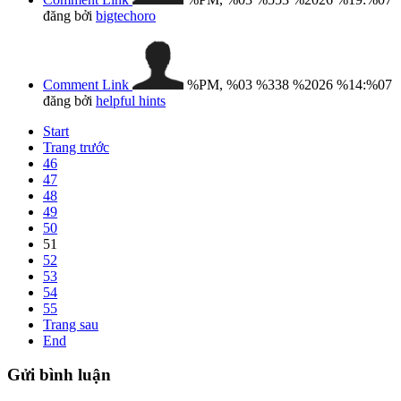
đăng bởi
bigtechoro
Comment Link
%PM, %03 %338 %2026 %14:%07
đăng bởi
helpful hints
Start
Trang trước
46
47
48
49
50
51
52
53
54
55
Trang sau
End
Gửi
bình luận