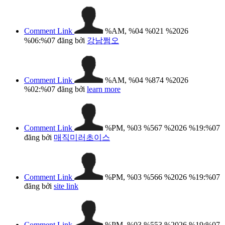
Comment Link
%AM, %04 %021 %2026
%06:%07
đăng bởi
강남쩜오
Comment Link
%AM, %04 %874 %2026
%02:%07
đăng bởi
learn more
Comment Link
%PM, %03 %567 %2026 %19:%07
đăng bởi
매직미러초이스
Comment Link
%PM, %03 %566 %2026 %19:%07
đăng bởi
site link
Comment Link
%PM, %03 %553 %2026 %19:%07