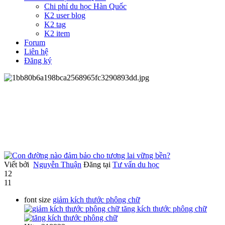
Chi phí du học Hàn Quốc
K2 user blog
K2 tag
K2 item
Forum
Liên hệ
Đăng ký
Viết bởi
Nguyễn Thuận
Đăng tại
Tư vấn du học
12
11
font size
giảm kích thước phông chữ
tăng kích thước phông chữ