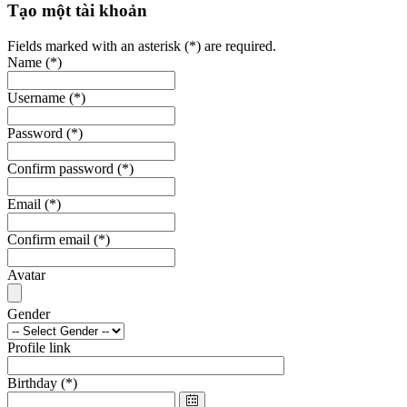
Tạo một tài khoản
Fields marked with an asterisk (*) are required.
Name
(*)
Username
(*)
Password
(*)
Confirm password
(*)
Email
(*)
Confirm email
(*)
Avatar
Gender
Profile link
Birthday
(*)