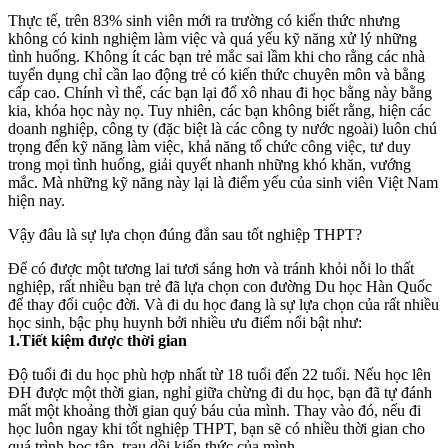
Thực tế, trên 83% sinh viên mới ra trường có kiến thức nhưng
không có kinh nghiệm làm việc và quá yếu kỹ năng xử lý những
tình huống. Không ít các bạn trẻ mắc sai lầm khi cho rằng các nhà
tuyển dụng chỉ cần lao động trẻ có kiến thức chuyên môn và bằng
cấp cao. Chính vì thế, các bạn lại đổ xô nhau đi học bằng này bằng
kia, khóa học này nọ. Tuy nhiên, các bạn không biết rằng, hiện các
doanh nghiệp, công ty (đặc biệt là các công ty nước ngoài) luôn chú
trọng đến kỹ năng làm việc, khả năng tổ chức công việc, tư duy
trong mọi tình huống, giải quyết nhanh những khó khăn, vướng
mắc. Mà những kỹ năng này lại là điểm yếu của sinh viên Việt Nam
hiện nay.
Vậy đâu là sự lựa chọn đúng đắn sau tốt nghiệp THPT?
Để có được một tương lai tươi sáng hơn và tránh khỏi nỗi lo thất
nghiệp, rất nhiều bạn trẻ đã lựa chọn con đường Du học Hàn Quốc
để thay đổi cuộc đời. Và đi du học đang là sự lựa chọn của rất nhiều
học sinh, bậc phụ huynh bởi nhiều ưu điểm nổi bật như:
1.Tiết kiệm được thời gian
Độ tuổi đi du học phù hợp nhất từ 18 tuổi đến 22 tuổi. Nếu học lên
ĐH được một thời gian, nghỉ giữa chừng đi du học, bạn đã tự đánh
mất một khoảng thời gian quý báu của mình. Thay vào đó, nếu đi
học luôn ngay khi tốt nghiệp THPT, bạn sẽ có nhiều thời gian cho
quá trình học tập, trau dồi kiến thức của mình.