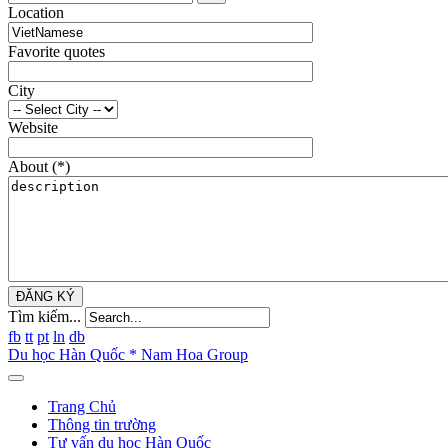
Location
Favorite quotes
City
Website
About
(*)
ĐĂNG KÝ
Tìm kiếm...
fb
tt
pt
ln
db
Du học Hàn Quốc * Nam Hoa Group
Trang Chủ
Thông tin trường
Tư vấn du học Hàn Quốc