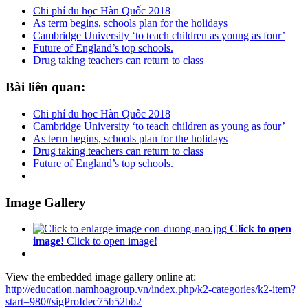
Chi phí du học Hàn Quốc 2018
As term begins, schools plan for the holidays
Cambridge University ‘to teach children as young as four’
Future of England’s top schools.
Drug taking teachers can return to class
Bài
liên quan:
Chi phí du học Hàn Quốc 2018
Cambridge University ‘to teach children as young as four’
As term begins, schools plan for the holidays
Drug taking teachers can return to class
Future of England’s top schools.
Image Gallery
Click to open
image!
Click to open image!
View the embedded image gallery online at:
http://education.namhoagroup.vn/index.php/k2-categories/k2-item?
start=980#sigProIdec75b52bb2