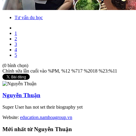
Tư vấn du học
1
2
3
4
5
(0 bình chọn)
Chỉnh sửa lần cuối vào %PM, %12 %717 %2018 %23:%11
Nguyễn Thuận
Super User has not set their biography yet
Website:
education.namhoagroup.vn
Mới
nhất từ Nguyễn Thuận