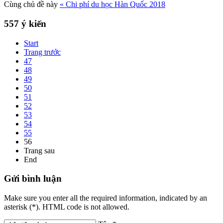
Cùng chủ đề này
« Chi phí du học Hàn Quốc 2018
557
ý kiến
Start
Trang trước
47
48
49
50
51
52
53
54
55
56
Trang sau
End
Gửi
bình luận
Make sure you enter all the required information, indicated by an
asterisk (*). HTML code is not allowed.