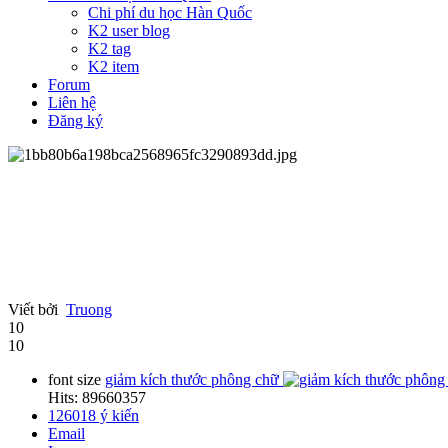
Chi phí du học Hàn Quốc
K2 user blog
K2 tag
K2 item
Forum
Liên hệ
Đăng ký
Viết bởi
Truong
10
10
font size
giảm kích thước phông chữ
Hits: 89660357
126018
ý kiến
Email