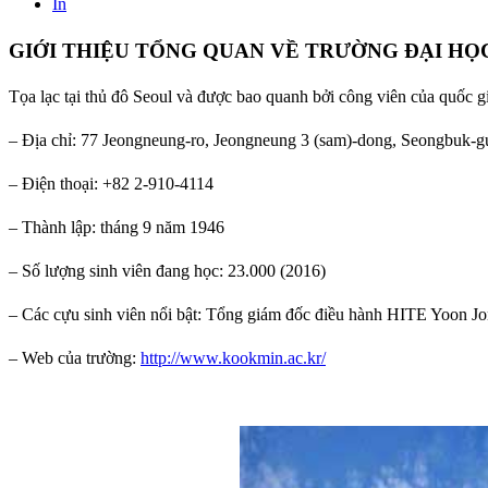
In
GIỚI THIỆU TỔNG QUAN VỀ TRƯỜNG ĐẠI H
Tọa lạc tại thủ đô Seoul và được bao quanh bởi công viên của quốc g
– Địa chỉ: 77 Jeongneung-ro, Jeongneung 3 (sam)-dong, Seongbuk-g
– Điện thoại: +82 2-910-4114
– Thành lập: tháng 9 năm 1946
– Số lượng sinh viên đang học: 23.000 (2016)
– Các cựu sinh viên nổi bật: Tổng giám đốc điều hành HITE Yoon 
– Web của trường:
http://www.kookmin.ac.kr/