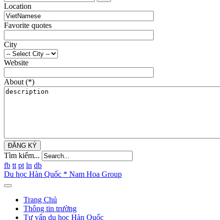
Location
Favorite quotes
City
Website
About
(*)
ĐĂNG KÝ
Tìm kiếm...
fb
tt
pt
ln
db
Du học Hàn Quốc * Nam Hoa Group
Trang Chủ
Thông tin trường
Tư vấn du học Hàn Quốc