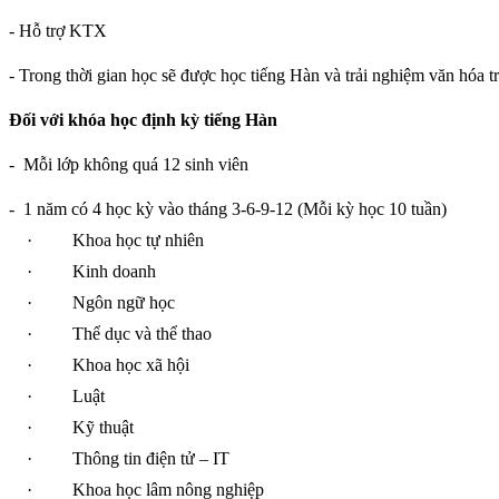
- Hỗ trợ KTX
- Trong thời gian học sẽ được học tiếng Hàn và trải nghiệm văn hóa t
Đối với khóa học định kỳ tiếng Hàn
-
Mỗi lớp không quá 12 sinh viên
-
1 năm có 4 học kỳ vào tháng 3-6-9-12 (Mỗi kỳ học 10 tuần)
·
Khoa học tự nhiên
·
Kinh doanh
·
Ngôn ngữ học
·
Thể dục và thể thao
·
Khoa học xã hội
·
Luật
·
Kỹ thuật
·
Thông tin điện tử – IT
·
Khoa học lâm nông nghiệp