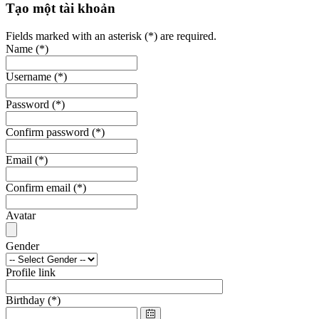
Tạo một tài khoản
Fields marked with an asterisk (*) are required.
Name
(*)
Username
(*)
Password
(*)
Confirm password
(*)
Email
(*)
Confirm email
(*)
Avatar
Gender
Profile link
Birthday
(*)