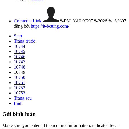
Comment Link
%PM, %10 %297 %2026 %13:%07
đăng bởi
https://it-betting.com/
Start
Trang trước
10744
10745
10746
10747
10748
10749
10750
10751
10752
10753
Trang sau
End
Gửi
bình luận
Make sure you enter all the required information, indicated by an