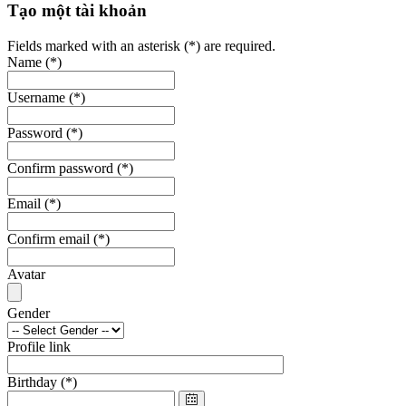
Tạo một tài khoản
Fields marked with an asterisk (*) are required.
Name
(*)
Username
(*)
Password
(*)
Confirm password
(*)
Email
(*)
Confirm email
(*)
Avatar
Gender
Profile link
Birthday
(*)