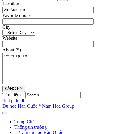
Location
Favorite quotes
City
Website
About
(*)
ĐĂNG KÝ
Tìm kiếm...
fb
tt
pt
ln
db
Du học Hàn Quốc * Nam Hoa Group
Trang Chủ
Thông tin trường
Tư vấn du học Hàn Quốc