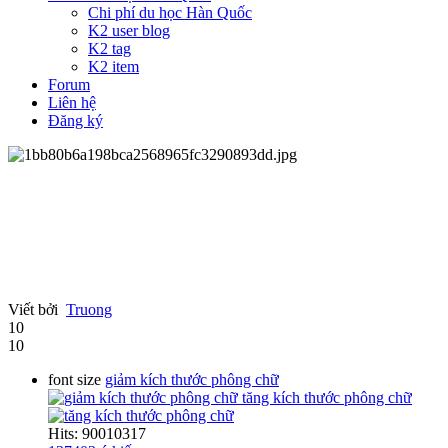
Chi phí du học Hàn Quốc
K2 user blog
K2 tag
K2 item
Forum
Liên hệ
Đăng ký
Viết bởi
Truong
10
10
font size
giảm kích thước phông chữ
tăng kích thước phông chữ
Hits: 90010317