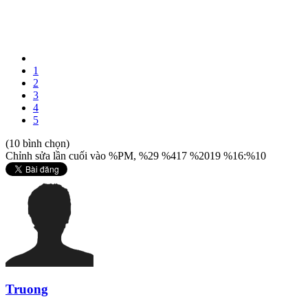
1
2
3
4
5
(10 bình chọn)
Chỉnh sửa lần cuối vào %PM, %29 %417 %2019 %16:%10
Truong