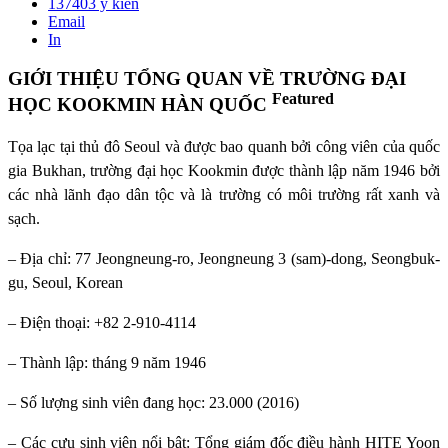
137403
ý kiến
Email
In
GIỚI THIỆU TỔNG QUAN VỀ TRƯỜNG ĐẠI
Featured
HỌC KOOKMIN HÀN QUỐC
Tọa lạc tại thủ đô Seoul và được bao quanh bởi công viên của quốc
gia Bukhan, trường đại học Kookmin được thành lập năm 1946 bởi
các nhà lãnh đạo dân tộc và là trường có môi trường rất xanh và
sạch.
– Địa chỉ: 77 Jeongneung-ro, Jeongneung 3 (sam)-dong, Seongbuk-
gu, Seoul, Korean
– Điện thoại: +82 2-910-4114
– Thành lập: tháng 9 năm 1946
– Số lượng sinh viên đang học: 23.000 (2016)
– Các cựu sinh viên nổi bật: Tổng giám đốc điều hành HITE Yoon