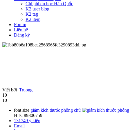
Chi phí du học Hàn Quốc
K2 user blog
K2 tag
K2 item
Forum
Liên hệ
Đăng ký
Viết bởi
Truong
10
10
font size
giảm kích thước phông chữ
Hits: 89806759
131749
ý kiến
Email