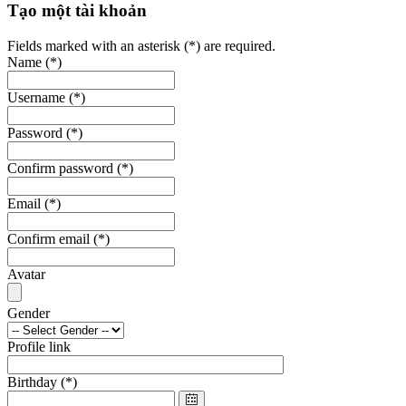
Tạo một tài khoản
Fields marked with an asterisk (*) are required.
Name
(*)
Username
(*)
Password
(*)
Confirm password
(*)
Email
(*)
Confirm email
(*)
Avatar
Gender
Profile link
Birthday
(*)