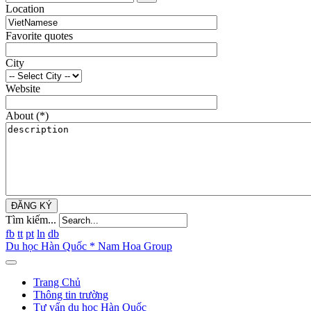
Location
Favorite quotes
City
Website
About
(*)
ĐĂNG KÝ
Tìm kiếm...
fb
tt
pt
ln
db
Du học Hàn Quốc * Nam Hoa Group
Trang Chủ
Thông tin trường
Tư vấn du học Hàn Quốc