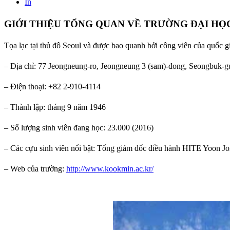
In
GIỚI THIỆU TỔNG QUAN VỀ TRƯỜNG ĐẠI H
Tọa lạc tại thủ đô Seoul và được bao quanh bởi công viên của quốc g
– Địa chỉ: 77 Jeongneung-ro, Jeongneung 3 (sam)-dong, Seongbuk-g
– Điện thoại: +82 2-910-4114
– Thành lập: tháng 9 năm 1946
– Số lượng sinh viên đang học: 23.000 (2016)
– Các cựu sinh viên nổi bật: Tổng giám đốc điều hành HITE Yoon 
– Web của trường:
http://www.kookmin.ac.kr/