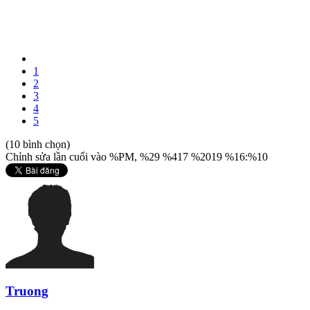
1
2
3
4
5
(10 bình chọn)
Chỉnh sửa lần cuối vào %PM, %29 %417 %2019 %16:%10
Truong