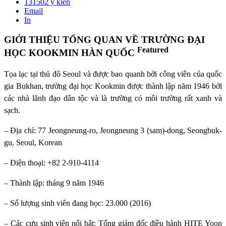
131502
ý kiến
Email
In
GIỚI THIỆU TỔNG QUAN VỀ TRƯỜNG ĐẠI
Featured
HỌC KOOKMIN HÀN QUỐC
Tọa lạc tại thủ đô Seoul và được bao quanh bởi công viên của quốc
gia Bukhan, trường đại học Kookmin được thành lập năm 1946 bởi
các nhà lãnh đạo dân tộc và là trường có môi trường rất xanh và
sạch.
– Địa chỉ: 77 Jeongneung-ro, Jeongneung 3 (sam)-dong, Seongbuk-
gu, Seoul, Korean
– Điện thoại: +82 2-910-4114
– Thành lập: tháng 9 năm 1946
– Số lượng sinh viên đang học: 23.000 (2016)
– Các cựu sinh viên nổi bật: Tổng giám đốc điều hành HITE Yoon