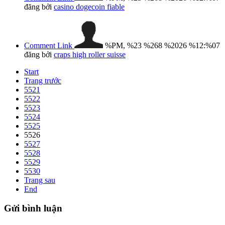
đăng bởi
casino dogecoin fiable
Comment Link
%PM, %23 %268 %2026 %12:%07
đăng bởi
craps high roller suisse
Start
Trang trước
5521
5522
5523
5524
5525
5526
5527
5528
5529
5530
Trang sau
End
Gửi
bình luận