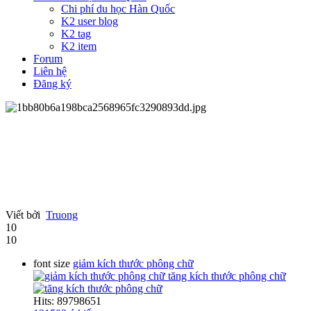
Chi phí du học Hàn Quốc
K2 user blog
K2 tag
K2 item
Forum
Liên hệ
Đăng ký
Viết bởi
Truong
10
10
font size
giảm kích thước phông chữ
tăng kích thước phông chữ
Hits: 89798651