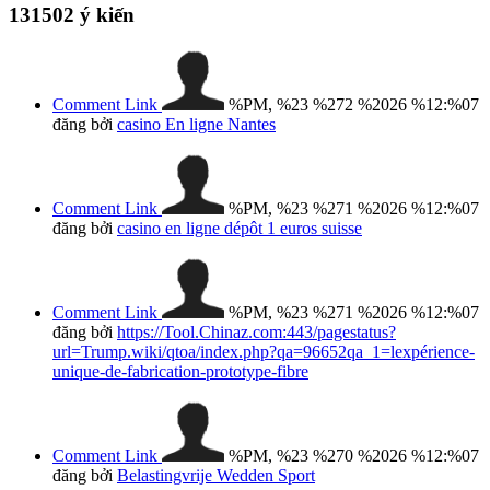
131502
ý kiến
Comment Link
%PM, %23 %272 %2026 %12:%07
đăng bởi
casino En ligne Nantes
Comment Link
%PM, %23 %271 %2026 %12:%07
đăng bởi
casino en ligne dépôt 1 euros suisse
Comment Link
%PM, %23 %271 %2026 %12:%07
đăng bởi
https://Tool.Chinaz.com:443/pagestatus?
url=Trump.wiki/qtoa/index.php?qa=96652qa_1=lexpérience-
unique-de-fabrication-prototype-fibre
Comment Link
%PM, %23 %270 %2026 %12:%07
đăng bởi
Belastingvrije Wedden Sport