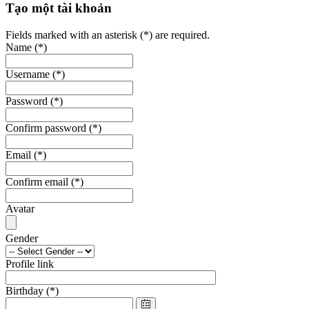
Tạo một tài khoản
Fields marked with an asterisk (*) are required.
Name
(*)
Username
(*)
Password
(*)
Confirm password
(*)
Email
(*)
Confirm email
(*)
Avatar
Gender
Profile link
Birthday
(*)