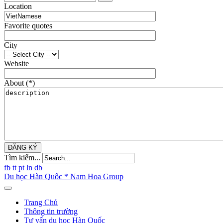
Location
Favorite quotes
City
Website
About
(*)
ĐĂNG KÝ
Tìm kiếm...
fb
tt
pt
ln
db
Du học Hàn Quốc * Nam Hoa Group
Trang Chủ
Thông tin trường
Tư vấn du học Hàn Quốc