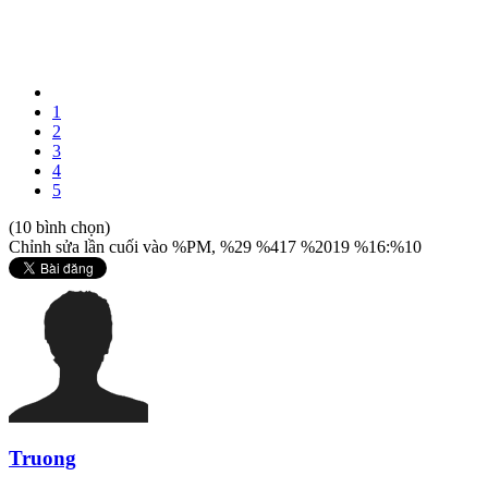
1
2
3
4
5
(10 bình chọn)
Chỉnh sửa lần cuối vào %PM, %29 %417 %2019 %16:%10
Truong