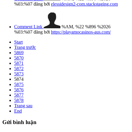
%03:%07
đăng bởi
elessidesign2-com.stackstaging.com
Comment Link
%AM, %22 %896 %2026
%03:%07
đăng bởi
https://playamocasinos-aus.com/
Start
Trang trước
5869
5870
5871
5872
5873
5874
5875
5876
5877
5878
Trang sau
End
Gửi
bình luận