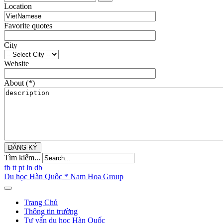
Location
Favorite quotes
City
Website
About
(*)
ĐĂNG KÝ
Tìm kiếm...
fb
tt
pt
ln
db
Du học Hàn Quốc * Nam Hoa Group
Trang Chủ
Thông tin trường
Tư vấn du học Hàn Quốc