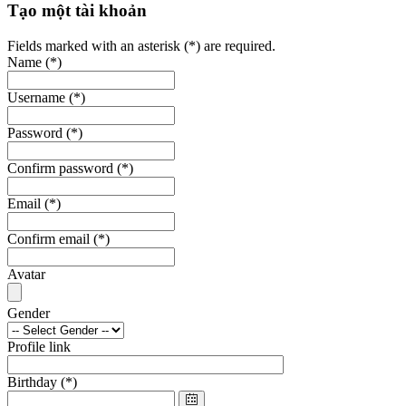
Tạo một tài khoản
Fields marked with an asterisk (*) are required.
Name
(*)
Username
(*)
Password
(*)
Confirm password
(*)
Email
(*)
Confirm email
(*)
Avatar
Gender
Profile link
Birthday
(*)