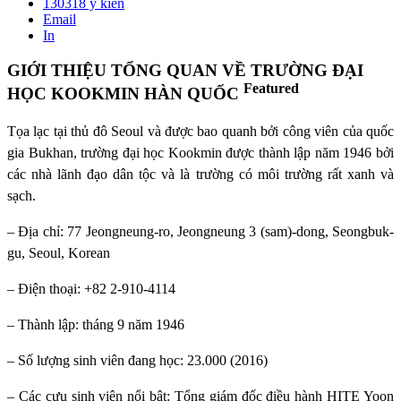
130318
ý kiến
Email
In
GIỚI THIỆU TỔNG QUAN VỀ TRƯỜNG ĐẠI
Featured
HỌC KOOKMIN HÀN QUỐC
Tọa lạc tại thủ đô Seoul và được bao quanh bởi công viên của quốc
gia Bukhan, trường đại học Kookmin được thành lập năm 1946 bởi
các nhà lãnh đạo dân tộc và là trường có môi trường rất xanh và
sạch.
– Địa chỉ: 77 Jeongneung-ro, Jeongneung 3 (sam)-dong, Seongbuk-
gu, Seoul, Korean
– Điện thoại: +82 2-910-4114
– Thành lập: tháng 9 năm 1946
– Số lượng sinh viên đang học: 23.000 (2016)
– Các cựu sinh viên nổi bật: Tổng giám đốc điều hành HITE Yoon