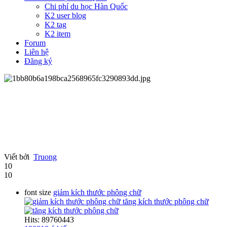
Chi phí du học Hàn Quốc
K2 user blog
K2 tag
K2 item
Forum
Liên hệ
Đăng ký
Viết bởi
Truong
10
10
font size
giảm kích thước phông chữ
tăng kích thước phông chữ
Hits: 89760443