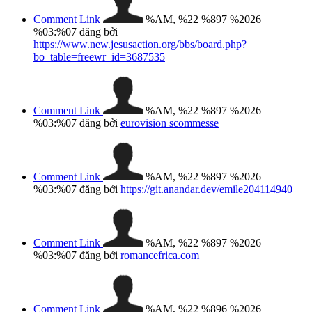
Comment Link
%AM, %22 %897 %2026
%03:%07
đăng bởi
https://www.new.jesusaction.org/bbs/board.php?
bo_table=freewr_id=3687535
Comment Link
%AM, %22 %897 %2026
%03:%07
đăng bởi
eurovision scommesse
Comment Link
%AM, %22 %897 %2026
%03:%07
đăng bởi
https://git.anandar.dev/emile204114940
Comment Link
%AM, %22 %897 %2026
%03:%07
đăng bởi
romancefrica.com
Comment Link
%AM, %22 %896 %2026