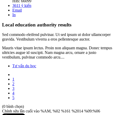
Hits: 66099
3611
ý kiến
Email
In
Local education authority results
Sed commodo eleifend pulvinar. Ut sed ipsum ut dolor ullamcorper
gravida. Vestibulum viverra a eros pellentesque auctor.
Mauris vitae ipsum lectus. Proin non aliquam magna. Donec tempus
ultricies augue id suscipit. Nam magna arcu, ornare a justo
vestibulum, pulvinar commodo arcu....
Tư vấn du học
1
2
3
4
5
(0 bình chọn)
Chỉnh sửa lần cuối vào %AM, %02 %161 %2014 %09:%06