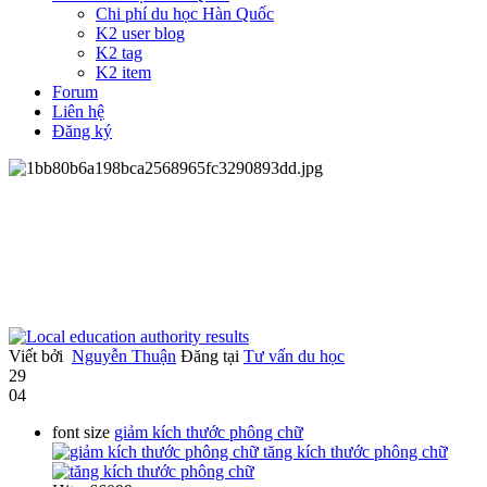
Chi phí du học Hàn Quốc
K2 user blog
K2 tag
K2 item
Forum
Liên hệ
Đăng ký
Viết bởi
Nguyễn Thuận
Đăng tại
Tư vấn du học
29
04
font size
giảm kích thước phông chữ
tăng kích thước phông chữ