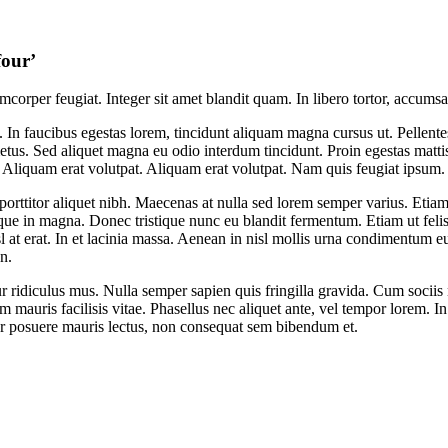
four’
orper feugiat. Integer sit amet blandit quam. In libero tortor, accumsan
 In faucibus egestas lorem, tincidunt aliquam magna cursus ut. Pellente
e metus. Sed aliquet magna eu odio interdum tincidunt. Proin egestas matt
 Aliquam erat volutpat. Aliquam erat volutpat. Nam quis feugiat ipsum.
s, porttitor aliquet nibh. Maecenas at nulla sed lorem semper varius. Eti
eque in magna. Donec tristique nunc eu blandit fermentum. Etiam ut feli
isl at erat. In et lacinia massa. Aenean in nisl mollis urna condimentum 
n.
 ridiculus mus. Nulla semper sapien quis fringilla gravida. Cum sociis 
 mauris facilisis vitae. Phasellus nec aliquet ante, vel tempor lorem. In
ger posuere mauris lectus, non consequat sem bibendum et.