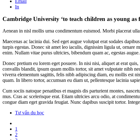
Email
In
Cambridge University ‘to teach children as young as 
Aenean in nisl mollis urna condimentum euismod. Morbi placerat ullamc
Maecenas ac lacinia dui. Sed eget augue volutpat erat sodales dapibus.
turpis egestas. Donec sit amet leo iaculis, dignissim ligula ut, ornar
enim. Nullam vitae purus ultricies, bibendum quam ac, egestas augue.
Donec pretium eu lorem eget posuere. In nisi nisi, aliquet at erat qui
convallis blandit, ipsum quam mollis tortor, sit amet vulputate nibh n
viverra elementum sagittis, felis nibh adipiscing diam, eu mollis est n
quam. In libero tortor, accumsan eu diam ut, pellentesque lacinia sapie
Cum sociis natoque penatibus et magnis dis parturient montes, nascetur
mus. Cras ac scelerisque erat. Etiam ultricies arcu odio, at condimentum
congue diam eget gravida feugiat. Nunc dapibus suscipit tortor. Inte
Tư vấn du học
1
2