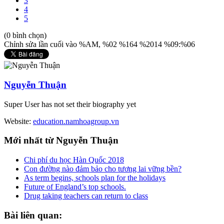
3
4
5
(0 bình chọn)
Chỉnh sửa lần cuối vào %AM, %02 %164 %2014 %09:%06
Nguyễn Thuận
Super User has not set their biography yet
Website:
education.namhoagroup.vn
Mới
nhất từ Nguyễn Thuận
Chi phí du học Hàn Quốc 2018
Con đường nào đảm bảo cho tương lai vững bền?
As term begins, schools plan for the holidays
Future of England’s top schools.
Drug taking teachers can return to class
Bài
liên quan: