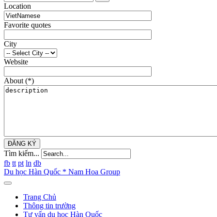
Location
Favorite quotes
City
Website
About
(*)
ĐĂNG KÝ
Tìm kiếm...
fb
tt
pt
ln
db
Du học Hàn Quốc * Nam Hoa Group
Trang Chủ
Thông tin trường
Tư vấn du học Hàn Quốc