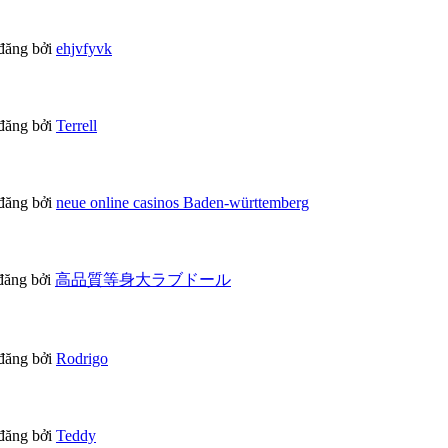
đăng bởi
ehjvfyvk
đăng bởi
Terrell
đăng bởi
neue online casinos Baden-württemberg
đăng bởi
高品質等身大ラブドール
đăng bởi
Rodrigo
đăng bởi
Teddy