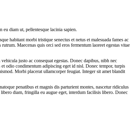
 eu diam ut, pellentesque lacinia sapien.
sque habitant morbi tristique senectus et netus et malesuada fames ac
is rutrum. Maecenas quis orci sed eros fermentum laoreet egestas vitae
am vehicula justo ac consequat egestas. Donec dapibus, nibh nec
s et odio condimentum adipiscing eget id nisl. Donec tempor, turpis
euismod. Morbi placerat ullamcorper feugiat. Integer sit amet blandit
natoque penatibus et magnis dis parturient montes, nascetur ridiculus
 libero diam, fringilla eu augue eget, interdum facilisis libero. Donec