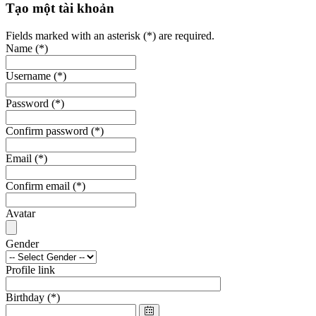
Tạo một tài khoản
Fields marked with an asterisk (*) are required.
Name
(*)
Username
(*)
Password
(*)
Confirm password
(*)
Email
(*)
Confirm email
(*)
Avatar
Gender
Profile link
Birthday
(*)