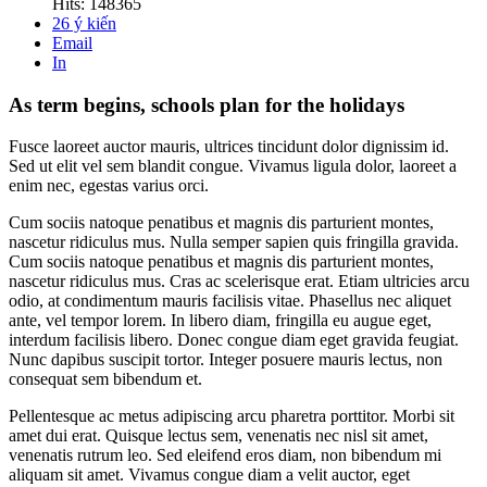
Hits: 148365
26
ý kiến
Email
In
As term begins, schools plan for the holidays
Fusce laoreet auctor mauris, ultrices tincidunt dolor dignissim id.
Sed ut elit vel sem blandit congue. Vivamus ligula dolor, laoreet a
enim nec, egestas varius orci.
Cum sociis natoque penatibus et magnis dis parturient montes,
nascetur ridiculus mus. Nulla semper sapien quis fringilla gravida.
Cum sociis natoque penatibus et magnis dis parturient montes,
nascetur ridiculus mus. Cras ac scelerisque erat. Etiam ultricies arcu
odio, at condimentum mauris facilisis vitae. Phasellus nec aliquet
ante, vel tempor lorem. In libero diam, fringilla eu augue eget,
interdum facilisis libero. Donec congue diam eget gravida feugiat.
Nunc dapibus suscipit tortor. Integer posuere mauris lectus, non
consequat sem bibendum et.
Pellentesque ac metus adipiscing arcu pharetra porttitor. Morbi sit
amet dui erat. Quisque lectus sem, venenatis nec nisl sit amet,
venenatis rutrum leo. Sed eleifend eros diam, non bibendum mi
aliquam sit amet. Vivamus congue diam a velit auctor, eget