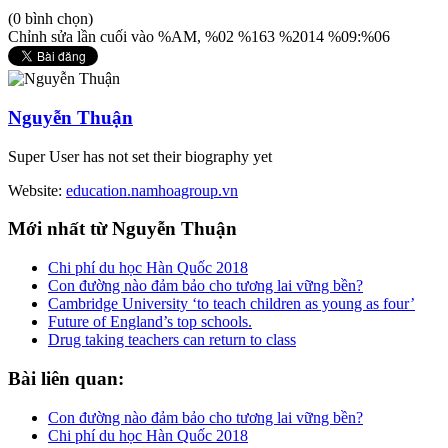
(0 bình chọn)
Chỉnh sửa lần cuối vào %AM, %02 %163 %2014 %09:%06
Nguyễn Thuận
Super User has not set their biography yet
Website:
education.namhoagroup.vn
Mới
nhất từ Nguyễn Thuận
Chi phí du học Hàn Quốc 2018
Con đường nào đảm bảo cho tương lai vững bền?
Cambridge University ‘to teach children as young as four’
Future of England’s top schools.
Drug taking teachers can return to class
Bài
liên quan:
Con đường nào đảm bảo cho tương lai vững bền?
Chi phí du học Hàn Quốc 2018