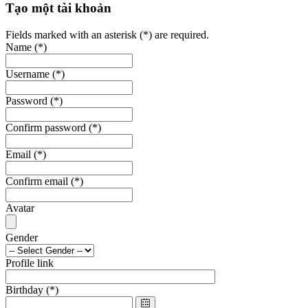
Tạo một tài khoản
Fields marked with an asterisk (*) are required.
Name
(*)
Username
(*)
Password
(*)
Confirm password
(*)
Email
(*)
Confirm email
(*)
Avatar
Gender
Profile link
Birthday
(*)