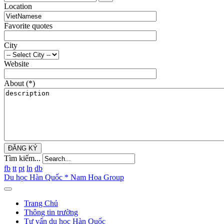
Location
Favorite quotes
City
Website
About
(*)
ĐĂNG KÝ
Tìm kiếm...
fb
tt
pt
ln
db
Du học Hàn Quốc * Nam Hoa Group
Trang Chủ
Thông tin trường
Tư vấn du học Hàn Quốc