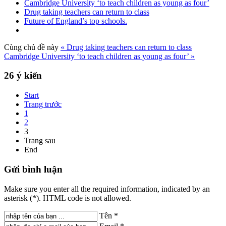
Cambridge University ‘to teach children as young as four’
Drug taking teachers can return to class
Future of England’s top schools.
Cùng chủ đề này
« Drug taking teachers can return to class
Cambridge University ‘to teach children as young as four’ »
26
ý kiến
Start
Trang trước
1
2
3
Trang sau
End
Gửi
bình luận
Make sure you enter all the required information, indicated by an
asterisk (*). HTML code is not allowed.
Tên *