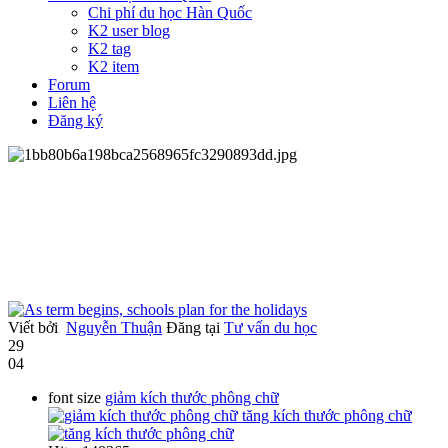
Chi phí du học Hàn Quốc
K2 user blog
K2 tag
K2 item
Forum
Liên hệ
Đăng ký
Viết bởi
Nguyễn Thuận
Đăng tại
Tư vấn du học
29
04
font size
giảm kích thước phông chữ
tăng kích thước phông chữ