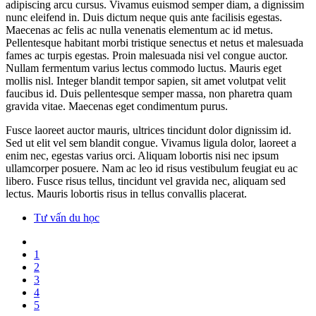
adipiscing arcu cursus. Vivamus euismod semper diam, a dignissim
nunc eleifend in. Duis dictum neque quis ante facilisis egestas.
Maecenas ac felis ac nulla venenatis elementum ac id metus.
Pellentesque habitant morbi tristique senectus et netus et malesuada
fames ac turpis egestas. Proin malesuada nisi vel congue auctor.
Nullam fermentum varius lectus commodo luctus. Mauris eget
mollis nisl. Integer blandit tempor sapien, sit amet volutpat velit
faucibus id. Duis pellentesque semper massa, non pharetra quam
gravida vitae. Maecenas eget condimentum purus.
Fusce laoreet auctor mauris, ultrices tincidunt dolor dignissim id.
Sed ut elit vel sem blandit congue. Vivamus ligula dolor, laoreet a
enim nec, egestas varius orci. Aliquam lobortis nisi nec ipsum
ullamcorper posuere. Nam ac leo id risus vestibulum feugiat eu ac
libero. Fusce risus tellus, tincidunt vel gravida nec, aliquam sed
lectus. Mauris lobortis risus in tellus convallis placerat.
Tư vấn du học
1
2
3
4
5