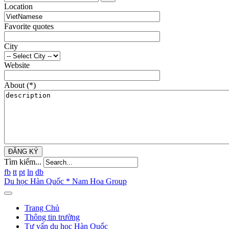
Location
Favorite quotes
City
Website
About
(*)
ĐĂNG KÝ
Tìm kiếm...
fb
tt
pt
ln
db
Du học Hàn Quốc * Nam Hoa Group
Trang Chủ
Thông tin trường
Tư vấn du học Hàn Quốc