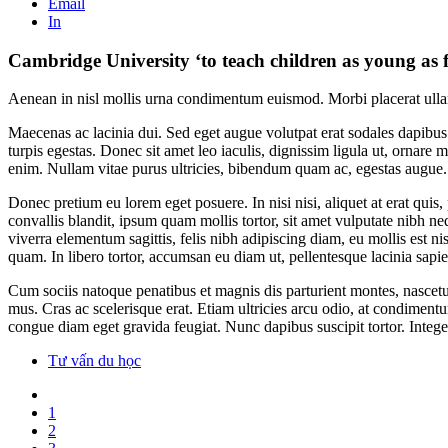
Email
In
Cambridge University ‘to teach children as young as 
Aenean in nisl mollis urna condimentum euismod. Morbi placerat ullamc
Maecenas ac lacinia dui. Sed eget augue volutpat erat sodales dapibus.
turpis egestas. Donec sit amet leo iaculis, dignissim ligula ut, ornar
enim. Nullam vitae purus ultricies, bibendum quam ac, egestas augue.
Donec pretium eu lorem eget posuere. In nisi nisi, aliquet at erat qui
convallis blandit, ipsum quam mollis tortor, sit amet vulputate nibh n
viverra elementum sagittis, felis nibh adipiscing diam, eu mollis est n
quam. In libero tortor, accumsan eu diam ut, pellentesque lacinia sapie
Cum sociis natoque penatibus et magnis dis parturient montes, nascetur
mus. Cras ac scelerisque erat. Etiam ultricies arcu odio, at condimentum
congue diam eget gravida feugiat. Nunc dapibus suscipit tortor. Inte
Tư vấn du học
1
2