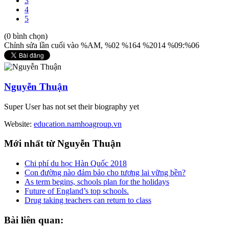
3
4
5
(0 bình chọn)
Chỉnh sửa lần cuối vào %AM, %02 %164 %2014 %09:%06
Nguyễn Thuận
Super User has not set their biography yet
Website:
education.namhoagroup.vn
Mới
nhất từ Nguyễn Thuận
Chi phí du học Hàn Quốc 2018
Con đường nào đảm bảo cho tương lai vững bền?
As term begins, schools plan for the holidays
Future of England’s top schools.
Drug taking teachers can return to class
Bài
liên quan: