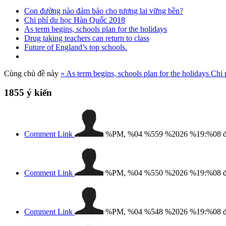
Con đường nào đảm bảo cho tương lai vững bền?
Chi phí du học Hàn Quốc 2018
As term begins, schools plan for the holidays
Drug taking teachers can return to class
Future of England’s top schools.
Cùng chủ đề này
« As term begins, schools plan for the holidays
Chi 
1855
ý kiến
Comment Link
%PM, %04 %559 %2026 %19:%08
Comment Link
%PM, %04 %550 %2026 %19:%08
Comment Link
%PM, %04 %548 %2026 %19:%08