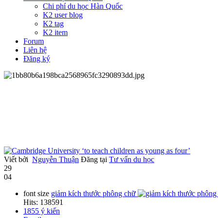
Chi phí du học Hàn Quốc
K2 user blog
K2 tag
K2 item
Forum
Liên hệ
Đăng ký
Viết bởi
Nguyễn Thuận
Đăng tại
Tư vấn du học
29
04
font size
giảm kích thước phông chữ
Hits: 138591
1855
ý kiến