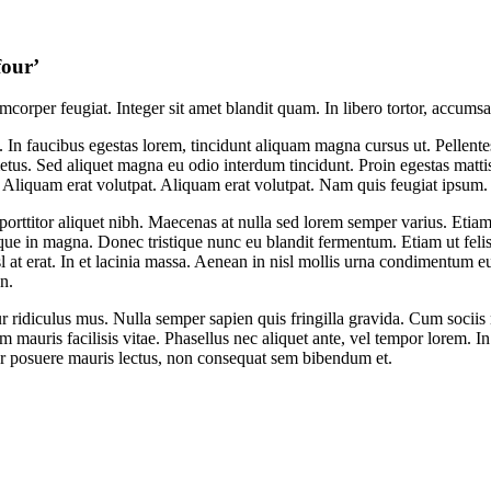
four’
orper feugiat. Integer sit amet blandit quam. In libero tortor, accumsan
 In faucibus egestas lorem, tincidunt aliquam magna cursus ut. Pellente
e metus. Sed aliquet magna eu odio interdum tincidunt. Proin egestas matt
 Aliquam erat volutpat. Aliquam erat volutpat. Nam quis feugiat ipsum.
s, porttitor aliquet nibh. Maecenas at nulla sed lorem semper varius. Eti
eque in magna. Donec tristique nunc eu blandit fermentum. Etiam ut feli
isl at erat. In et lacinia massa. Aenean in nisl mollis urna condimentum 
n.
 ridiculus mus. Nulla semper sapien quis fringilla gravida. Cum sociis 
 mauris facilisis vitae. Phasellus nec aliquet ante, vel tempor lorem. In
ger posuere mauris lectus, non consequat sem bibendum et.