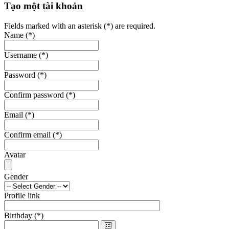
Tạo một tài khoản
Fields marked with an asterisk (*) are required.
Name
(*)
Username
(*)
Password
(*)
Confirm password
(*)
Email
(*)
Confirm email
(*)
Avatar
Gender
Profile link
Birthday
(*)