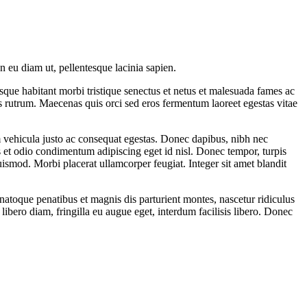
 eu diam ut, pellentesque lacinia sapien.
sque habitant morbi tristique senectus et netus et malesuada fames ac
is rutrum. Maecenas quis orci sed eros fermentum laoreet egestas vitae
am vehicula justo ac consequat egestas. Donec dapibus, nibh nec
s et odio condimentum adipiscing eget id nisl. Donec tempor, turpis
euismod. Morbi placerat ullamcorper feugiat. Integer sit amet blandit
natoque penatibus et magnis dis parturient montes, nascetur ridiculus
 libero diam, fringilla eu augue eget, interdum facilisis libero. Donec