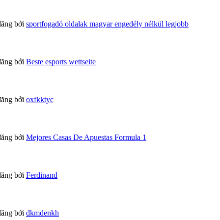
đăng bởi
sportfogadó oldalak magyar engedély nélkül legjobb
đăng bởi
Beste esports wettseite
đăng bởi
oxfkktyc
đăng bởi
Mejores Casas De Apuestas Formula 1
đăng bởi
Ferdinand
đăng bởi
dkmdenkh