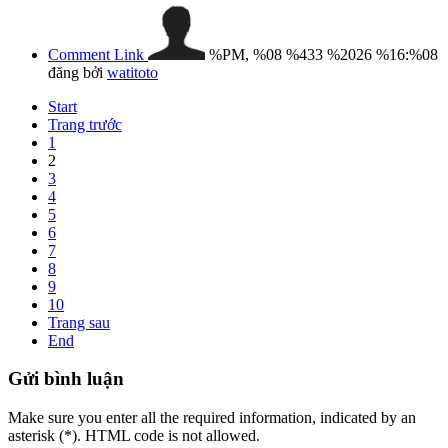
Comment Link
%PM, %08 %433 %2026 %16:%08
đăng bởi
watitoto
Start
Trang trước
1
2
3
4
5
6
7
8
9
10
Trang sau
End
Gửi
bình luận
Make sure you enter all the required information, indicated by an
asterisk (*). HTML code is not allowed.