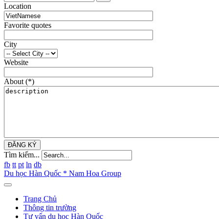
Location
Favorite quotes
City
Website
About
(*)
ĐĂNG KÝ
Tìm kiếm...
fb
tt
pt
ln
db
Du học Hàn Quốc * Nam Hoa Group
Trang Chủ
Thông tin trường
Tư vấn du học Hàn Quốc