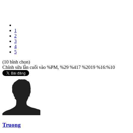
1
2
3
4
5
(10 bình chọn)
Chỉnh sửa lần cuối vào %PM, %29 %417 %2019 %16:%10
Truong