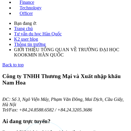
Finance
Technology
Officer
Bạn đang ở:
Trang chủ
Tư vấn du học Hàn Quốc
K2 user blog
Thông tin trường
GIỚI THIỆU TỔNG QUAN VỀ TRƯỜNG ĐẠI HỌC
KOOKMIN HÀN QUỐC
Back to top
Công ty TNHH Thương Mại và Xuất nhập khẩu
Nam Hoa
ĐC: Số 3, Ngõ Viện Máy, Phạm Văn Đồng, Mai Dịch, Cầu Giấy,
Hà Nội
Tel/Fax: +84.24.8588.6582 / +84.24.3205.3686
Ai
đang trực tuyến?