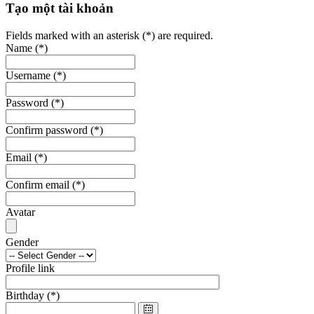
Tạo một tài khoản
Fields marked with an asterisk (*) are required.
Name
(*)
Username
(*)
Password
(*)
Confirm password
(*)
Email
(*)
Confirm email
(*)
Avatar
Gender
Profile link
Birthday
(*)