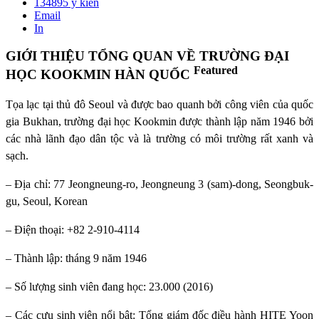
134895
ý kiến
Email
In
GIỚI THIỆU TỔNG QUAN VỀ TRƯỜNG ĐẠI
Featured
HỌC KOOKMIN HÀN QUỐC
Tọa lạc tại thủ đô Seoul và được bao quanh bởi công viên của quốc
gia Bukhan, trường đại học Kookmin được thành lập năm 1946 bởi
các nhà lãnh đạo dân tộc và là trường có môi trường rất xanh và
sạch.
– Địa chỉ: 77 Jeongneung-ro, Jeongneung 3 (sam)-dong, Seongbuk-
gu, Seoul, Korean
– Điện thoại: +82 2-910-4114
– Thành lập: tháng 9 năm 1946
– Số lượng sinh viên đang học: 23.000 (2016)
– Các cựu sinh viên nổi bật: Tổng giám đốc điều hành HITE Yoon