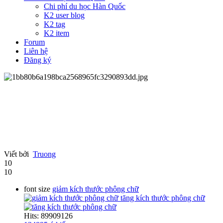
Chi phí du học Hàn Quốc
K2 user blog
K2 tag
K2 item
Forum
Liên hệ
Đăng ký
Viết bởi
Truong
10
10
font size
giảm kích thước phông chữ
tăng kích thước phông chữ
Hits: 89909126