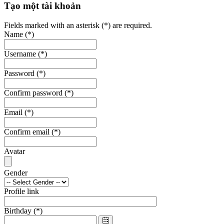
Tạo một tài khoản
Fields marked with an asterisk (*) are required.
Name
(*)
Username
(*)
Password
(*)
Confirm password
(*)
Email
(*)
Confirm email
(*)
Avatar
Gender
Profile link
Birthday
(*)