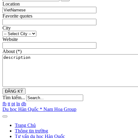
Location
Favorite quotes
City
Website
About
(*)
ĐĂNG KÝ
Tìm kiếm...
fb
tt
pt
ln
db
Du học Hàn Quốc * Nam Hoa Group
Trang Chủ
Thông tin trường
Tư vấn du học Hàn Quốc