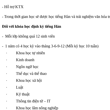
- Hỗ trợ KTX
- Trong thời gian học sẽ được học tiếng Hàn và trải nghiệm văn hóa t
Đối với khóa học định kỳ tiếng Hàn
-
Mỗi lớp không quá 12 sinh viên
-
1 năm có 4 học kỳ vào tháng 3-6-9-12 (Mỗi kỳ học 10 tuần)
·
Khoa học tự nhiên
·
Kinh doanh
·
Ngôn ngữ học
·
Thể dục và thể thao
·
Khoa học xã hội
·
Luật
·
Kỹ thuật
·
Thông tin điện tử – IT
·
Khoa học lâm nông nghiệp