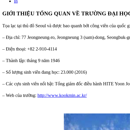
In
GIỚI THIỆU TỔNG QUAN VỀ TRƯỜNG ĐẠI H
Tọa lạc tại thủ đô Seoul và được bao quanh bởi công viên của quốc g
– Địa chỉ: 77 Jeongneung-ro, Jeongneung 3 (sam)-dong, Seongbuk-g
– Điện thoại: +82 2-910-4114
– Thành lập: tháng 9 năm 1946
– Số lượng sinh viên đang học: 23.000 (2016)
– Các cựu sinh viên nổi bật: Tổng giám đốc điều hành HITE Yoon 
– Web của trường:
http://www.kookmin.ac.kr/