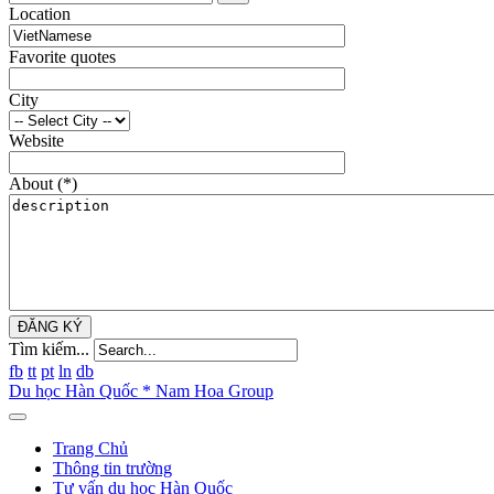
Location
Favorite quotes
City
Website
About
(*)
ĐĂNG KÝ
Tìm kiếm...
fb
tt
pt
ln
db
Du học Hàn Quốc * Nam Hoa Group
Trang Chủ
Thông tin trường
Tư vấn du học Hàn Quốc