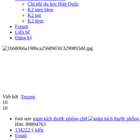
Chi phí du học Hàn Quốc
K2 user blog
K2 tag
K2 item
Forum
Liên hệ
Đăng ký
Viết bởi
Truong
10
10
font size
giảm kích thước phông chữ
Hits: 89894763
134222
ý kiến
Email