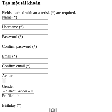
Tạo một tài khoản
Fields marked with an asterisk (*) are required.
Name
(*)
Username
(*)
Password
(*)
Confirm password
(*)
Email
(*)
Confirm email
(*)
Avatar
Gender
Profile link
Birthday
(*)