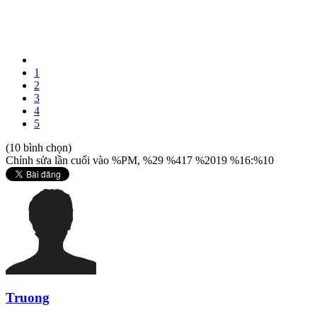
1
2
3
4
5
(10 bình chọn)
Chỉnh sửa lần cuối vào %PM, %29 %417 %2019 %16:%10
Truong