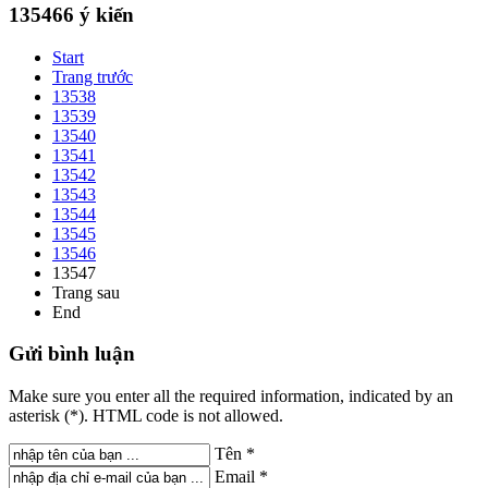
135466
ý kiến
Start
Trang trước
13538
13539
13540
13541
13542
13543
13544
13545
13546
13547
Trang sau
End
Gửi
bình luận
Make sure you enter all the required information, indicated by an
asterisk (*). HTML code is not allowed.
Tên *
Email *