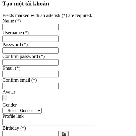
Tạo một tài khoản
Fields marked with an asterisk (*) are required.
Name
(*)
Username
(*)
Password
(*)
Confirm password
(*)
Email
(*)
Confirm email
(*)
Avatar
Gender
Profile link
Birthday
(*)