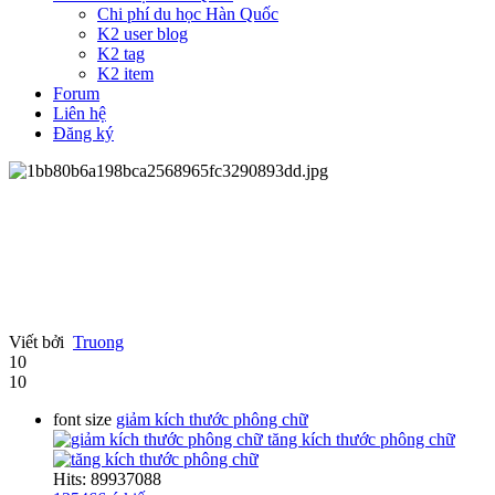
Chi phí du học Hàn Quốc
K2 user blog
K2 tag
K2 item
Forum
Liên hệ
Đăng ký
Viết bởi
Truong
10
10
font size
giảm kích thước phông chữ
tăng kích thước phông chữ
Hits: 89937088