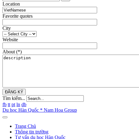
Location
Favorite quotes
City
Website
About
(*)
ĐĂNG KÝ
Tìm kiếm...
fb
tt
pt
ln
db
Du học Hàn Quốc * Nam Hoa Group
Trang Chủ
Thông tin trường
Tư vấn du học Hàn Quốc