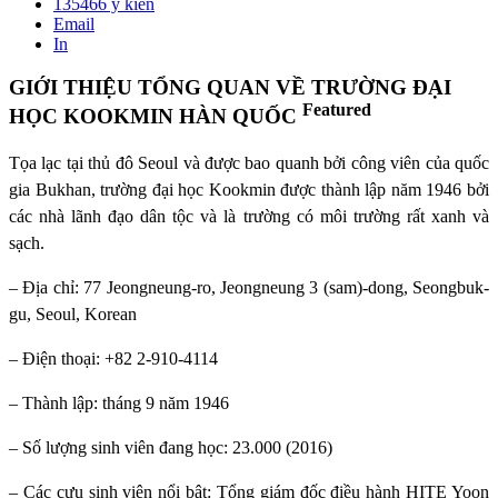
135466
ý kiến
Email
In
GIỚI THIỆU TỔNG QUAN VỀ TRƯỜNG ĐẠI
Featured
HỌC KOOKMIN HÀN QUỐC
Tọa lạc tại thủ đô Seoul và được bao quanh bởi công viên của quốc
gia Bukhan, trường đại học Kookmin được thành lập năm 1946 bởi
các nhà lãnh đạo dân tộc và là trường có môi trường rất xanh và
sạch.
– Địa chỉ: 77 Jeongneung-ro, Jeongneung 3 (sam)-dong, Seongbuk-
gu, Seoul, Korean
– Điện thoại: +82 2-910-4114
– Thành lập: tháng 9 năm 1946
– Số lượng sinh viên đang học: 23.000 (2016)
– Các cựu sinh viên nổi bật: Tổng giám đốc điều hành HITE Yoon