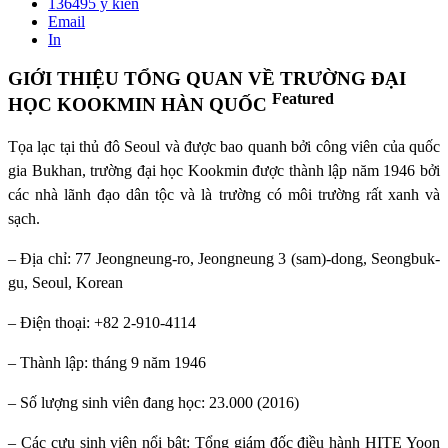
136495
ý kiến
Email
In
GIỚI THIỆU TỔNG QUAN VỀ TRƯỜNG ĐẠI
Featured
HỌC KOOKMIN HÀN QUỐC
Tọa lạc tại thủ đô Seoul và được bao quanh bởi công viên của quốc
gia Bukhan, trường đại học Kookmin được thành lập năm 1946 bởi
các nhà lãnh đạo dân tộc và là trường có môi trường rất xanh và
sạch.
– Địa chỉ: 77 Jeongneung-ro, Jeongneung 3 (sam)-dong, Seongbuk-
gu, Seoul, Korean
– Điện thoại: +82 2-910-4114
– Thành lập: tháng 9 năm 1946
– Số lượng sinh viên đang học: 23.000 (2016)
– Các cựu sinh viên nổi bật: Tổng giám đốc điều hành HITE Yoon