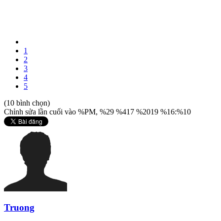
1
2
3
4
5
(10 bình chọn)
Chỉnh sửa lần cuối vào %PM, %29 %417 %2019 %16:%10
Truong