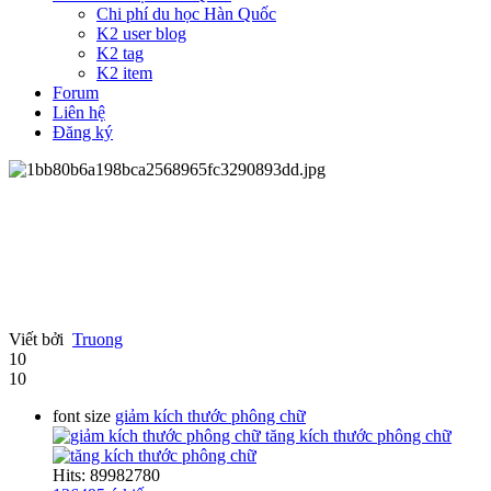
Chi phí du học Hàn Quốc
K2 user blog
K2 tag
K2 item
Forum
Liên hệ
Đăng ký
Viết bởi
Truong
10
10
font size
giảm kích thước phông chữ
tăng kích thước phông chữ
Hits: 89982780