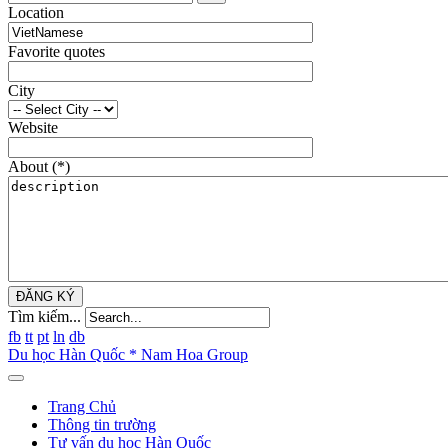
Location
Favorite quotes
City
Website
About
(*)
ĐĂNG KÝ
Tìm kiếm...
fb
tt
pt
ln
db
Du học Hàn Quốc * Nam Hoa Group
Trang Chủ
Thông tin trường
Tư vấn du học Hàn Quốc