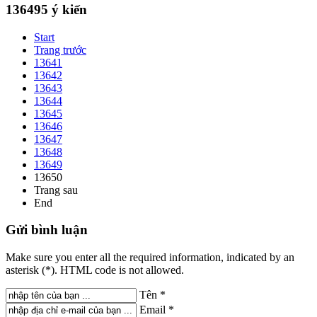
136495
ý kiến
Start
Trang trước
13641
13642
13643
13644
13645
13646
13647
13648
13649
13650
Trang sau
End
Gửi
bình luận
Make sure you enter all the required information, indicated by an
asterisk (*). HTML code is not allowed.
Tên *
Email *