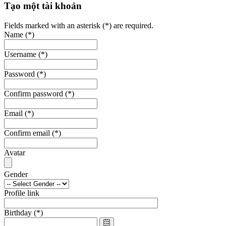
Tạo một tài khoản
Fields marked with an asterisk (*) are required.
Name
(*)
Username
(*)
Password
(*)
Confirm password
(*)
Email
(*)
Confirm email
(*)
Avatar
Gender
Profile link
Birthday
(*)