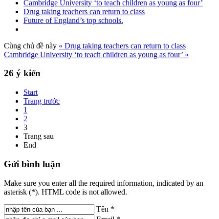
Cambridge University ‘to teach children as young as four’
Drug taking teachers can return to class
Future of England’s top schools.
Cùng chủ đề này
« Drug taking teachers can return to class
Cambridge University ‘to teach children as young as four’ »
26
ý kiến
Start
Trang trước
1
2
3
Trang sau
End
Gửi
bình luận
Make sure you enter all the required information, indicated by an
asterisk (*). HTML code is not allowed.
Tên *