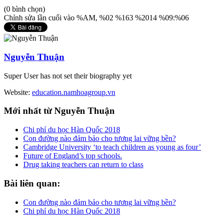
(0 bình chọn)
Chỉnh sửa lần cuối vào %AM, %02 %163 %2014 %09:%06
Nguyễn Thuận
Super User has not set their biography yet
Website:
education.namhoagroup.vn
Mới
nhất từ Nguyễn Thuận
Chi phí du học Hàn Quốc 2018
Con đường nào đảm bảo cho tương lai vững bền?
Cambridge University ‘to teach children as young as four’
Future of England’s top schools.
Drug taking teachers can return to class
Bài
liên quan:
Con đường nào đảm bảo cho tương lai vững bền?
Chi phí du học Hàn Quốc 2018