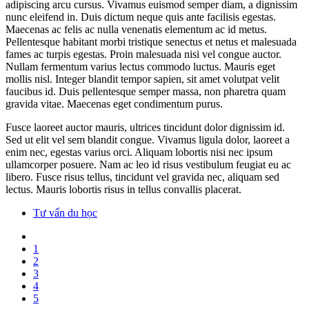
adipiscing arcu cursus. Vivamus euismod semper diam, a dignissim
nunc eleifend in. Duis dictum neque quis ante facilisis egestas.
Maecenas ac felis ac nulla venenatis elementum ac id metus.
Pellentesque habitant morbi tristique senectus et netus et malesuada
fames ac turpis egestas. Proin malesuada nisi vel congue auctor.
Nullam fermentum varius lectus commodo luctus. Mauris eget
mollis nisl. Integer blandit tempor sapien, sit amet volutpat velit
faucibus id. Duis pellentesque semper massa, non pharetra quam
gravida vitae. Maecenas eget condimentum purus.
Fusce laoreet auctor mauris, ultrices tincidunt dolor dignissim id.
Sed ut elit vel sem blandit congue. Vivamus ligula dolor, laoreet a
enim nec, egestas varius orci. Aliquam lobortis nisi nec ipsum
ullamcorper posuere. Nam ac leo id risus vestibulum feugiat eu ac
libero. Fusce risus tellus, tincidunt vel gravida nec, aliquam sed
lectus. Mauris lobortis risus in tellus convallis placerat.
Tư vấn du học
1
2
3
4
5