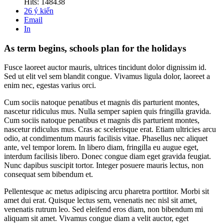
Hits: 148438
26
ý kiến
Email
In
As term begins, schools plan for the holidays
Fusce laoreet auctor mauris, ultrices tincidunt dolor dignissim id.
Sed ut elit vel sem blandit congue. Vivamus ligula dolor, laoreet a
enim nec, egestas varius orci.
Cum sociis natoque penatibus et magnis dis parturient montes,
nascetur ridiculus mus. Nulla semper sapien quis fringilla gravida.
Cum sociis natoque penatibus et magnis dis parturient montes,
nascetur ridiculus mus. Cras ac scelerisque erat. Etiam ultricies arcu
odio, at condimentum mauris facilisis vitae. Phasellus nec aliquet
ante, vel tempor lorem. In libero diam, fringilla eu augue eget,
interdum facilisis libero. Donec congue diam eget gravida feugiat.
Nunc dapibus suscipit tortor. Integer posuere mauris lectus, non
consequat sem bibendum et.
Pellentesque ac metus adipiscing arcu pharetra porttitor. Morbi sit
amet dui erat. Quisque lectus sem, venenatis nec nisl sit amet,
venenatis rutrum leo. Sed eleifend eros diam, non bibendum mi
aliquam sit amet. Vivamus congue diam a velit auctor, eget