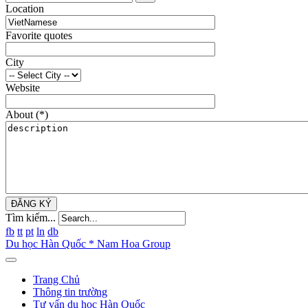
Location
Favorite quotes
City
Website
About
(*)
ĐĂNG KÝ
Tìm kiếm...
fb
tt
pt
ln
db
Du học Hàn Quốc * Nam Hoa Group
Trang Chủ
Thông tin trường
Tư vấn du học Hàn Quốc