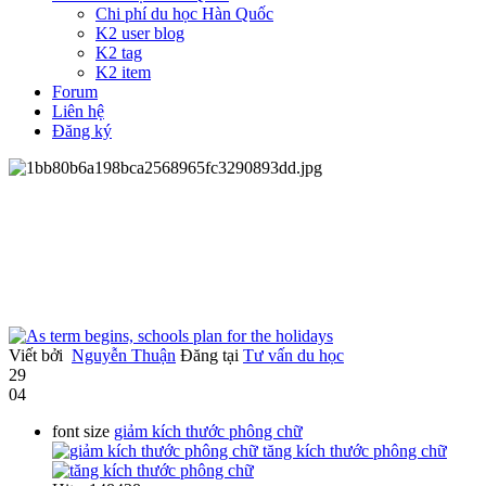
Chi phí du học Hàn Quốc
K2 user blog
K2 tag
K2 item
Forum
Liên hệ
Đăng ký
Viết bởi
Nguyễn Thuận
Đăng tại
Tư vấn du học
29
04
font size
giảm kích thước phông chữ
tăng kích thước phông chữ