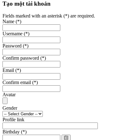
Tạo một tài khoản
Fields marked with an asterisk (*) are required.
Name
(*)
Username
(*)
Password
(*)
Confirm password
(*)
Email
(*)
Confirm email
(*)
Avatar
Gender
Profile link
Birthday
(*)